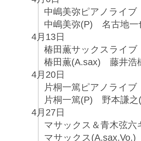
中嶋美弥ピアノライブ
中嶋美弥(P) 名古地一也(
4月
13日
椿田薫サックスライブ
椿田薫(A.sax) 藤井浩樹
4月
20日
片桐一篤ピアノライブ
片桐一篤(P) 野本謙之(B
4月
27日
マサックス＆青木弦六
マサックス(A.sax.Vo