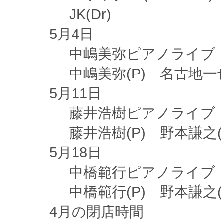
JK(Dr)
5月
4日
中嶋美弥ピアノライブ
中嶋美弥(P) 名古地一也(
5月
11日
藤井浩樹ピアノライブ
藤井浩樹(P) 野本謙之(B
5月
18日
中橋範行ピアノライブ
中橋範行(P) 野本謙之(B
4月
の閉店時間