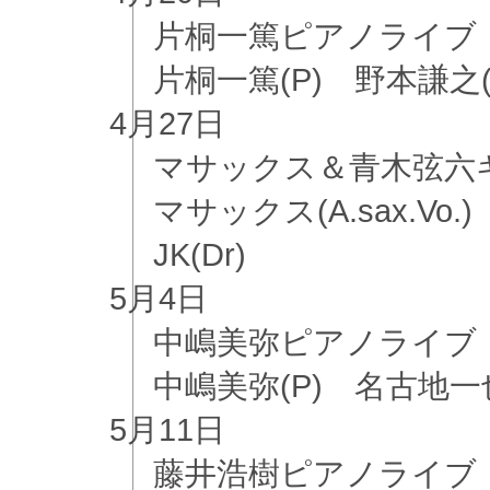
片桐一篤ピアノライブ
片桐一篤(P) 野本謙之(B
4月
27日
マサックス＆青木弦六
マサックス(A.sax.Vo
JK(Dr)
5月
4日
中嶋美弥ピアノライブ
中嶋美弥(P) 名古地一也(
5月
11日
藤井浩樹ピアノライブ