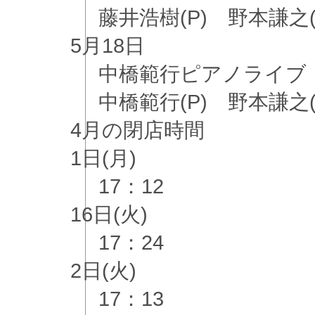
藤井浩樹(P) 野本謙之(B
5月
18日
中橋範行ピアノライブ
中橋範行(P) 野本謙之(B
4月
の閉店時間
1日(月)
17：12
16日(火)
17：24
2日(火)
17：13