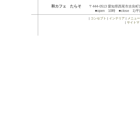
和カフェ たらそ
〒444-0513 愛知県西尾市吉良
■open 10時 ■close 
|
コンセプト
|
インテリア
|
メニュー
|
サイトマ