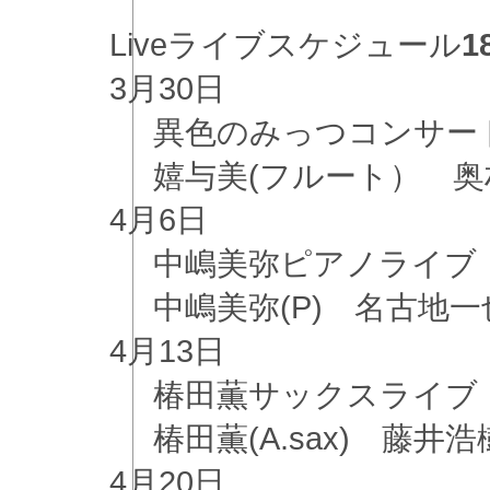
Live
ライブスケジュール
1
3月
30日
異色のみっつコンサー
嬉与美(フルート） 奥村
4月
6日
中嶋美弥ピアノライブ
中嶋美弥(P) 名古地一也(
4月
13日
椿田薫サックスライブ
椿田薫(A.sax) 藤井浩樹
4月
20日