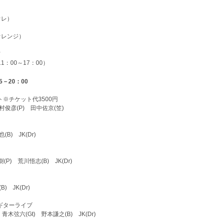
オレ）
オレンジ）
にて
時間11：00～17：00）
5－20：00
ト
※チケット代3500円
俊彦(P) 田中佐京(笠)
B) JK(Dr)
(P) 荒川悟志(B) JK(Dr)
) JK(Dr)
ギターライブ
) 青木弦六(Gt) 野本謙之(B) JK(Dr)