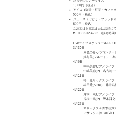
たらそのカレーライス
1,500円（税込）
アイス（珈琲・紅茶・カフェ
500円（税込）
ジュース（ぶどう・ブラッド
500円（税込）
ご注文はお電話または店頭
tel. 0563-32-4222 (販売
Live
ライブスケジュール
18：1
3月
30日
異色のみっつコンサー
嬉与美(フルート） 奥村
4月
6日
中嶋美弥ピアノライブ
中嶋美弥(P) 名古地一也(
4月
13日
椿田薫サックスライブ
椿田薫(A.sax) 藤井浩樹
4月
20日
片桐一篤ピアノライブ
片桐一篤(P) 野本謙之(B
4月
27日
マサックス＆青木弦六
マサックス(A.sax.Vo.