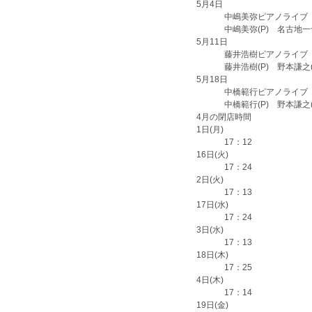
5月
4日
中嶋美弥ピアノライブ
中嶋美弥(P) 名古地一也(
5月
11日
藤井浩樹ピアノライブ
藤井浩樹(P) 野本謙之(B
5月
18日
中橋範行ピアノライブ
中橋範行(P) 野本謙之(B
4月
の閉店時間
1日(月)
17：12
16日(火)
17：24
2日(火)
17：13
17日(水)
17：24
3日(水)
17：13
18日(木)
17：25
4日(木)
17：14
19日(金)