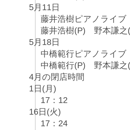
5月
11日
藤井浩樹ピアノライブ
藤井浩樹(P) 野本謙之(B
5月
18日
中橋範行ピアノライブ
中橋範行(P) 野本謙之(B
4月
の閉店時間
1日(月)
17：12
16日(火)
17：24