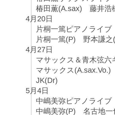
椿田薫(A.sax) 藤井浩樹
4月
20日
片桐一篤ピアノライブ
片桐一篤(P) 野本謙之(B
4月
27日
マサックス＆青木弦六
マサックス(A.sax.Vo
JK(Dr)
5月
4日
中嶋美弥ピアノライブ
中嶋美弥(P) 名古地一也(