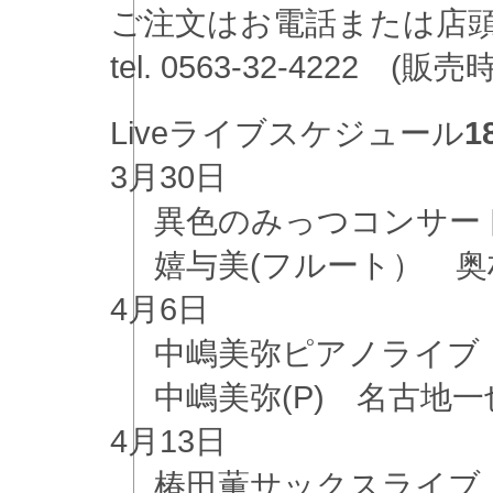
ご注文はお電話または
tel. 0563-32-4222 (
Live
ライブスケジュール
1
3月
30日
異色のみっつコンサー
嬉与美(フルート） 奥村
4月
6日
中嶋美弥ピアノライブ
中嶋美弥(P) 名古地一也(
4月
13日
椿田薫サックスライブ