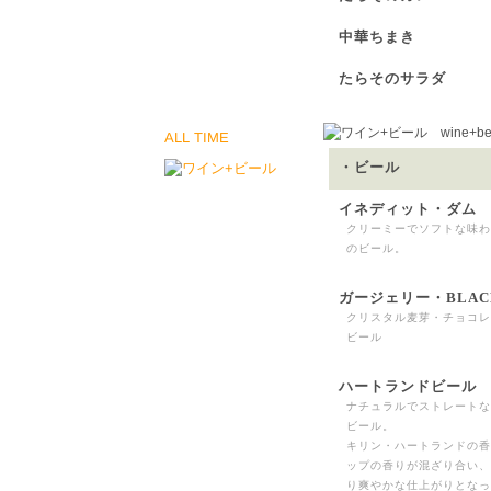
中華ちまき
たらそのサラダ
ALL TIME
・ビール
イネディット・ダム
クリーミーでソフトな味わ
のビール。
ガージェリー・BLAC
クリスタル麦芽・チョコレ
ビール
ハートランドビール
ナチュラルでストレートな
ビール。
キリン・ハートランドの香
ップの香りが混ざり合い、
り爽やかな仕上がりとなっ