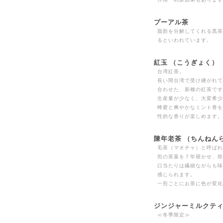
プーアル茶
脂肪を分解してくれる黒茶
るといわれています。
紅玉 （こうぎょく）
台湾紅茶。
長い間台湾で受け継がれて
合わせた、新種の紅茶です
生産量が少なく、大変希少
蜂蜜と爽やかなミント香を
性的な香りが楽しめます。
陳年老茶 （ちんねん
毛茶（マオチャ）と呼ばれ
煎の茶葉を７年寝かせ、焙
口当たりは繊細ながらも味
感じられます。
一煎ごとにお茶に色が変化
ジンジャーミルクテ
≪冬季限定≫