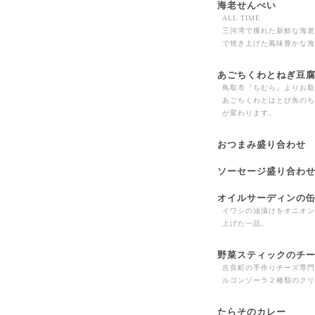
海老せんべい
ALL TIME
三河湾で獲れた新鮮な海老
で焼き上げた風味豊かな海
あごちくわとねぎ豆
鳥取市『ちむら』よりお取
あごちくわとはとび魚のち
が変わります。
おつまみ盛り合わせ
ソーセージ盛り合わ
オイルサーディンの
イワシの油漬けをオニオン
上げた一品。
野菜スティックのチ
吉良町の手作りチーズ専門
ルゴンゾーラ２種類のクリ
たらそのカレー