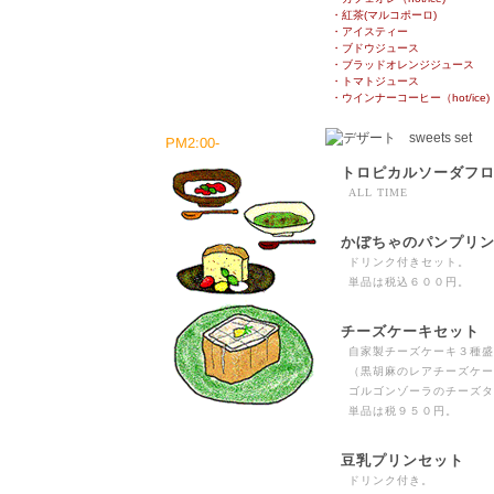
・紅茶(マルコポーロ)
・アイスティー
・ブドウジュース
・ブラッドオレンジジュース
・トマトジュース
・ウインナーコーヒー（hot/ice)
PM2:00-
トロピカルソーダフ
ALL TIME
かぼちゃのパンプリ
ドリンク付きセット。
単品は税込６００円。
チーズケーキセット
自家製チーズケーキ３種盛
（黒胡麻のレアチーズケー
ゴルゴンゾーラのチーズタ
単品は税９５０円。
豆乳プリンセット
ドリンク付き。