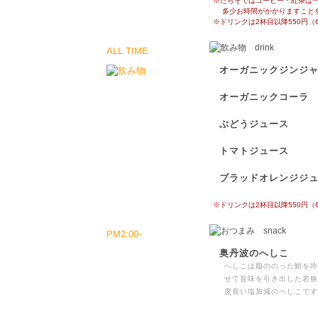
※たらそではコーヒー・紅茶は
多少お時間がかかりますことを
※ドリンクは2杯目以降550円（
ALL TIME
オーガニックジンジ
オーガニックコーラ
ぶどうジュース
トマトジュース
ブラッドオレンジジ
※ドリンクは2杯目以降550円（
PM2:00-
奥丹波のへしこ
へしこは脂ののった鯖を吟
せて旨味を引き出した若狭
度良い塩加減のへしこです