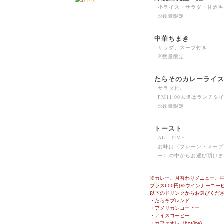
小ライス・サラダ・甘酒キ
※数量限定
中華ちまき
サラダ、スープ付き
※数量限定
たらそのカレーライ
サラダ付。
PM11:00以降はランチ
※数量限定
トースト
ALL TIME
お味は〈プレーン・メープ
ー〉の中からお選び頂けま
※カレー、月替わりメニュー、
プラス600円(※ウインナーコー
以下のドリンクからお選びくだ
・たらそブレンド
・アメリカンコーヒー
・アイスコーヒー
・カフェオレ（hot/ice)