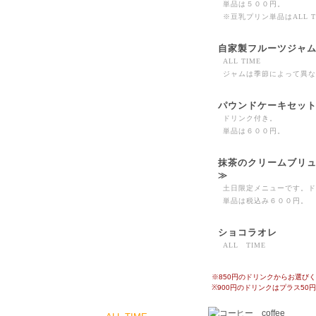
単品は５００円。
※豆乳プリン単品はALL T
自家製フルーツジャ
ALL TIME
ジャムは季節によって異な
パウンドケーキセッ
ドリンク付き。
単品は６００円。
抹茶のクリームブリ
≫
土日限定メニューです。ド
単品は税込み６００円。
ショコラオレ
ALL TIME
※850円のドリンクからお選び
※900円のドリンクはプラス50