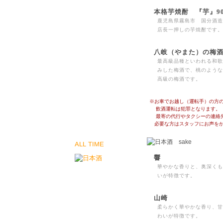
本格芋焼酎 『芋』90
鹿児島県霧島市 国分酒造
店長一押しの芋焼酎です。
八岐（やまた）の梅酒
最高級品種といわれる和歌
みした梅酒で、桃のような
高級の梅酒です。
※お車でお越し（運転手）の方
飲酒運転は犯罪となります。
最寄の代行やタクシーの連絡先
必要な方はスタッフにお声をか
ALL TIME
響
華やかな香りと、奥深くも
いが特徴です。
山崎
柔らかく華やかな香り、甘
わいが特徴です。