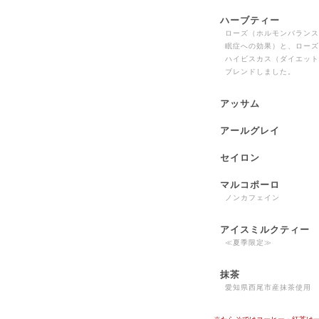
ハーブティー
ローズ（ホルモンバランス
眠症への効果）と、ローズ
ハイビスカス（ダイエット
ブレンドしました。
アッサム
アールグレイ
セイロン
マルコポーロ
ノンカフェイン
アイスミルクティー
≪夏季限定≫
抹茶
愛知県西尾市産抹茶使用