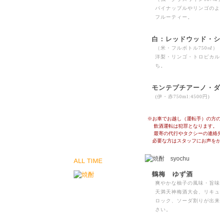
パイナップルやリンゴのよ
フルーティー。
白：レッドウッド・
（米・フルボトル750㎖）
洋梨・リンゴ・トロピカル
ち。
モンテプチアーノ・
(伊・赤750ml:4500円)
※お車でお越し（運転手）の方
飲酒運転は犯罪となります。
最寄の代行やタクシーの連絡先
必要な方はスタッフにお声をか
ALL TIME
鶴梅 ゆず酒
爽やかな柚子の風味・旨味
天満天神梅酒大会、リキュ
ロック、ソーダ割りが出来
さい。