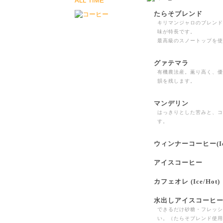
ALL TIME
たらそブレンド
キリマンジャロのブレンド
味が特長です。
最高級のスノートップを使
グァテマラ
有機農法産。薫り高く、優
韻を残します。
マンデリン
はっきりとした苦みと、コ
す。
ウィンナーコーヒー(Ice
アイスコーヒー
カフェオレ (Ice/Hot)
水出しアイスコーヒー (I
できるだけ砂糖・フレッシ
い。（たらそブレンド使用