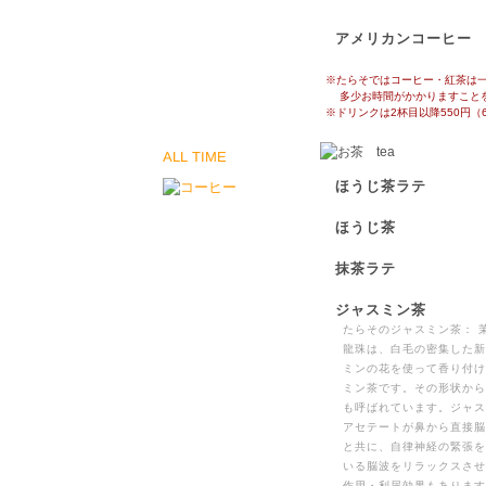
アメリカンコーヒー
※たらそではコーヒー・紅茶は
多少お時間がかかりますことを
※ドリンクは2杯目以降550円（
ALL TIME
ほうじ茶ラテ
ほうじ茶
抹茶ラテ
ジャスミン茶
たらそのジャスミン茶： 
龍珠は、白毛の密集した新
ミンの花を使って香り付け
ミン茶です。その形状から
も呼ばれています。ジャス
アセテートが鼻から直接脳
と共に、自律神経の緊張を
いる脳波をリラックスさせ
作用・利尿効果もあります