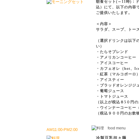
朝食セット(～11時)
込）にて、以下の内容
ご提供いたします。
＜内容＞
サラダ、スープ、トー
（選択ドリンクは以下
い）
・たらそブレンド
・アメリカンコーヒー
・アイスコーヒー
・カフェオレ（hot、Ic
・紅茶（マルコポーロ
・アイスティー
・ブラッドオレンジジ
・葡萄ジュース
・トマトジュース
（以上が税込８5０円の
・ウインナーコーヒー（h
（税込９００円のお飲
AM11:00-PM2:00
冷製豆乳担々麺