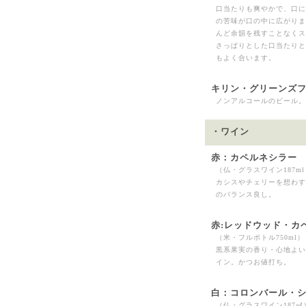
口当たりも爽やかで、口に
の苦味が口の中に広がりま
んど余韻を残すことなくス
さっぱりとした口当たりと
もよく合います。
キリン・グリーンズ
ノンアルコールのビール。
・ワイン
赤：カペルネシラー
（仏・グラスワイン187ml
カシスやチェリーを想わす
のバランス良し。
赤:レッドウッド・カ
（米・フルボトル750ml）
黒系果実の香り・心地よい
イン。かつお値打ち。
白：コロンバール・
（仏・グラスワイン187㎖