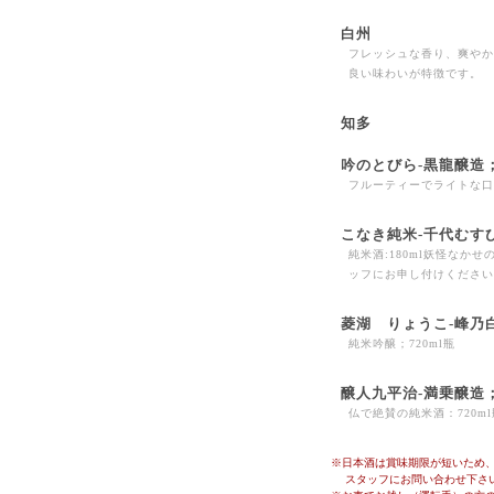
白州
フレッシュな香り、爽やか
良い味わいが特徴です。
知多
吟のとびら-黒龍醸造
フルーティーでライトな口
こなき純米-千代むす
純米酒:180ml妖怪なか
ッフにお申し付けください
菱湖 りょうこ-峰乃
純米吟醸；720ml瓶
醸人九平治-満乗醸造
仏で絶賛の純米酒：720ml
※日本酒は賞味期限が短いため
スタッフにお問い合わせ下さ