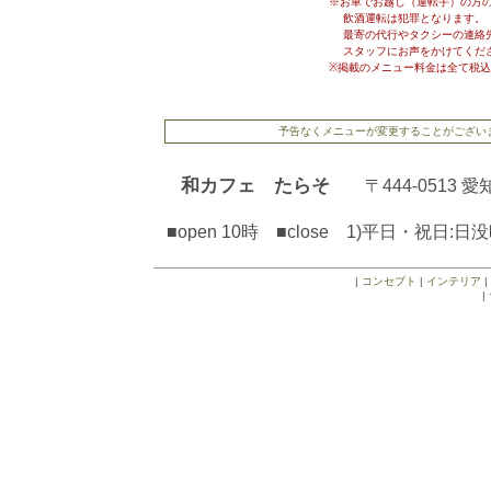
※お車でお越し（運転手）の方
飲酒運転は犯罪となります。
最寄の代行やタクシーの連絡先
スタッフにお声をかけてくだ
※掲載のメニュー料金は全て税
予告なくメニューが変更することがござい
和カフェ たらそ
〒444-0513
■open 10時 ■close 1)平日・祝日
|
コンセプト
|
インテリア
|
|