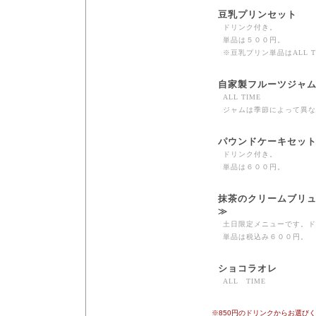
豆乳プリンセット
ドリンク付き。
単品は５００円。
※豆乳プリン単品はALL T
自家製フルーツジャ
ALL TIME
ジャムは季節によって異な
パウンドケーキセッ
ドリンク付き。
単品は６００円。
抹茶のクリームブリ
≫
土日限定メニューです。ド
単品は税込み６００円。
ショコラオレ
ALL TIME
※850円のドリンクからお選び