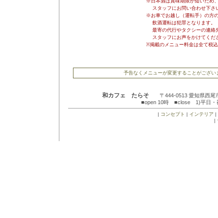
※日本酒は賞味期限が短いため
スタッフにお問い合わせ下さ
※お車でお越し（運転手）の方
飲酒運転は犯罪となります。
最寄の代行やタクシーの連絡先
スタッフにお声をかけてくだ
※掲載のメニュー料金は全て税
予告なくメニューが変更することがござい
和カフェ たらそ
〒444-0513 愛知県
■open 10時 ■close 1
|
コンセプト
|
インテリア
|
|