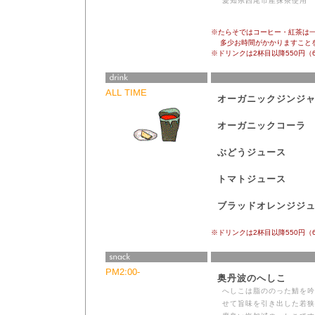
愛知県西尾市産抹茶使用
※たらそではコーヒー・紅茶は
多少お時間がかかりますことを
※ドリンクは2杯目以降550円（
ALL TIME
オーガニックジンジ
オーガニックコーラ
ぶどうジュース
トマトジュース
ブラッドオレンジジ
※ドリンクは2杯目以降550円（
PM2:00-
奥丹波のへしこ
へしこは脂ののった鯖を吟
せて旨味を引き出した若狭