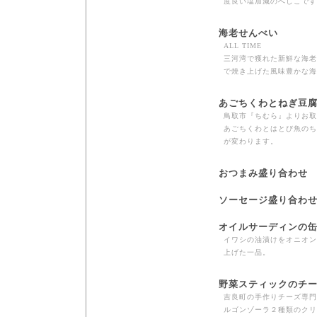
度良い塩加減のへしこです
海老せんべい
ALL TIME
三河湾で獲れた新鮮な海老
で焼き上げた風味豊かな海
あごちくわとねぎ豆
鳥取市『ちむら』よりお取
あごちくわとはとび魚のち
が変わります。
おつまみ盛り合わせ
ソーセージ盛り合わ
オイルサーディンの
イワシの油漬けをオニオン
上げた一品。
野菜スティックのチ
吉良町の手作りチーズ専門
ルゴンゾーラ２種類のクリ