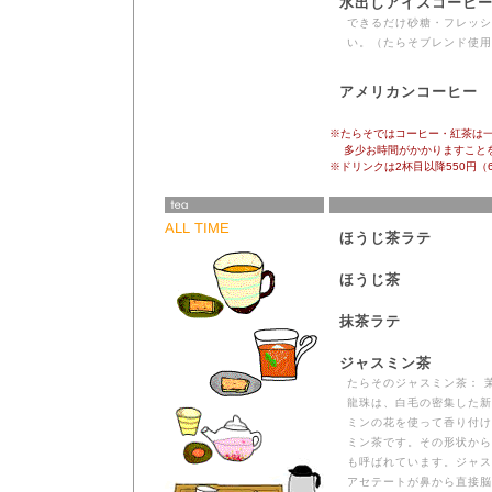
水出しアイスコーヒー (I
できるだけ砂糖・フレッシ
い。（たらそブレンド使用
アメリカンコーヒー
※たらそではコーヒー・紅茶は
多少お時間がかかりますことを
※ドリンクは2杯目以降550円（
ALL TIME
ほうじ茶ラテ
ほうじ茶
抹茶ラテ
ジャスミン茶
たらそのジャスミン茶： 
龍珠は、白毛の密集した新
ミンの花を使って香り付け
ミン茶です。その形状から
も呼ばれています。ジャス
アセテートが鼻から直接脳