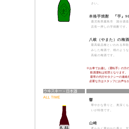
さい。
本格芋焼酎 『芋』90
鹿児島県霧島市 国分酒造
店長一押しの芋焼酎です。
八岐（やまた）の梅酒
最高級品種といわれる和歌
みした梅酒で、桃のような
高級の梅酒です。
※お車でお越し（運転手）の方
飲酒運転は犯罪となります。
最寄の代行やタクシーの連絡先
必要な方はスタッフにお声をか
ALL TIME
響
華やかな香りと、奥深くも
いが特徴です。
山崎
柔らかく華やかな香り、甘