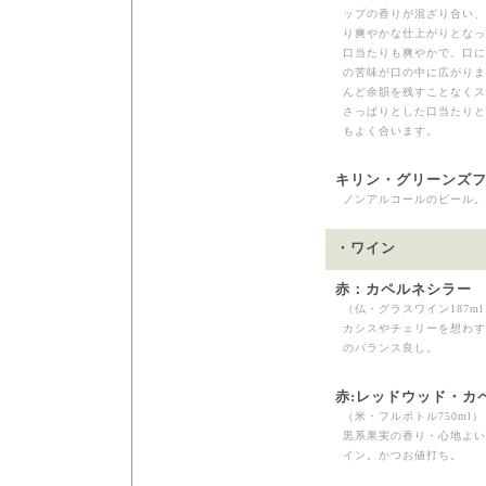
ップの香りが混ざり合い、
り爽やかな仕上がりとなっ
口当たりも爽やかで、口に
の苦味が口の中に広がりま
んど余韻を残すことなくス
さっぱりとした口当たりと
もよく合います。
キリン・グリーンズ
ノンアルコールのビール。
・ワイン
赤：カペルネシラー
（仏・グラスワイン187ml
カシスやチェリーを想わす
のバランス良し。
赤:レッドウッド・カ
（米・フルボトル750ml）
黒系果実の香り・心地よい
イン。かつお値打ち。