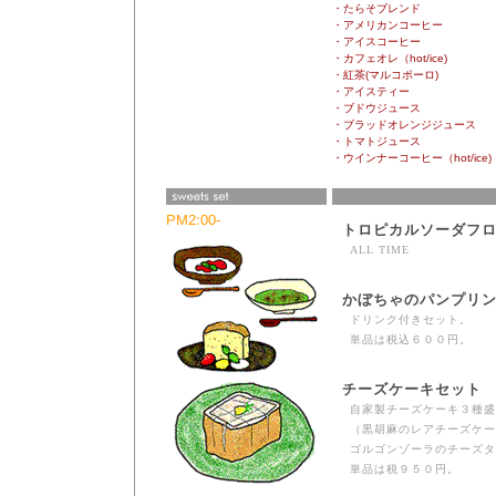
・たらそブレンド
・アメリカンコーヒー
・アイスコーヒー
・カフェオレ（hot/ice)
・紅茶(マルコポーロ)
・アイスティー
・ブドウジュース
・ブラッドオレンジジュース
・トマトジュース
・ウインナーコーヒー（hot/ice)
PM2:00-
トロピカルソーダフ
ALL TIME
かぼちゃのパンプリ
ドリンク付きセット。
単品は税込６００円。
チーズケーキセット
自家製チーズケーキ３種盛
（黒胡麻のレアチーズケー
ゴルゴンゾーラのチーズタ
単品は税９５０円。