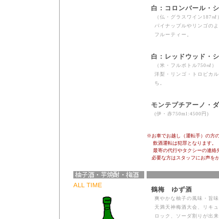
白：コロンバール・
（仏・グラスワイン187㎖
パイナップルやリンゴのよ
フルーティー。
白：レッドウッド・
（米・フルボトル750㎖）
洋梨・リンゴ・トロピカル
ち。
モンテプチアーノ・
(伊・赤750ml:4500円)
※お車でお越し（運転手）の方
飲酒運転は犯罪となります。
最寄の代行やタクシーの連絡先
必要な方はスタッフにお声をか
ALL TIME
鶴梅 ゆず酒
爽やかな柚子の風味・旨味
天満天神梅酒大会、リキュ
ロック、ソーダ割りが出来