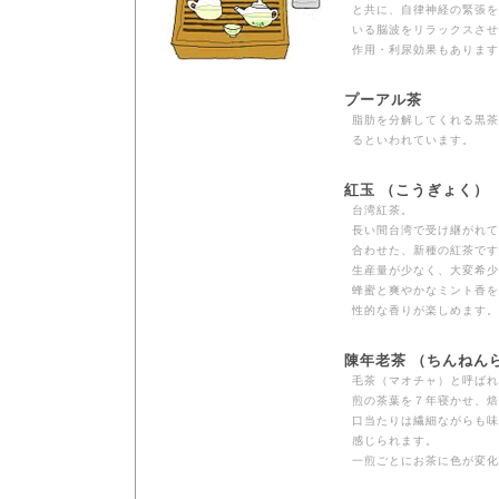
と共に、自律神経の緊張を
いる脳波をリラックスさせ
作用・利尿効果もあります
プーアル茶
脂肪を分解してくれる黒茶
るといわれています。
紅玉 （こうぎょく）
台湾紅茶。
長い間台湾で受け継がれて
合わせた、新種の紅茶です
生産量が少なく、大変希少
蜂蜜と爽やかなミント香を
性的な香りが楽しめます。
陳年老茶 （ちんねん
毛茶（マオチャ）と呼ばれ
煎の茶葉を７年寝かせ、焙
口当たりは繊細ながらも味
感じられます。
一煎ごとにお茶に色が変化