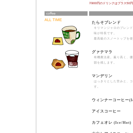
※900円のドリンクはプラス50
ALL TIME
たらそブレンド
キリマンジャロのブレンド
味が特長です。
最高級のスノートップを使
グァテマラ
有機農法産。薫り高く、優
韻を残します。
マンデリン
はっきりとした苦みと、コ
す。
ウィンナーコーヒー(Ice
アイスコーヒー
カフェオレ (Ice/Hot)