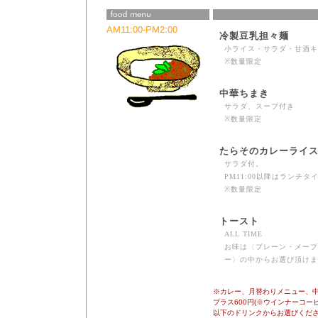
AM11:00-PM2:00
冷製豆乳担々麺
小ライス・サラダ・甘酒キ
※数量限定
中華ちまき
サラダ、スープ付き
※数量限定
たらそのカレーライ
サラダ付。
PM11:00以降はランチ
※数量限定
トースト
ALL TIME
お味は〈プレーン・メープ
ー〉の中からお選び頂けま
※カレー、月替わりメニュー、
プラス600円(※ウインナーコー
以下のドリンクからお選びくだ